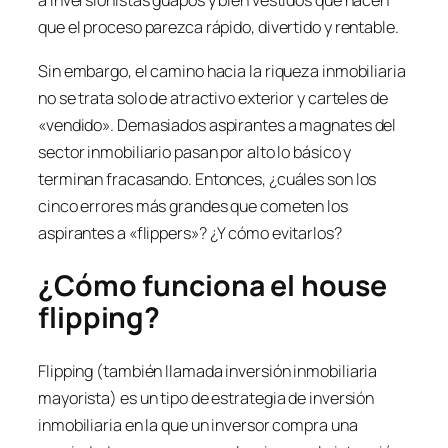
a inversionistas guapos y bien vestidos que hacen
que el proceso parezca rápido, divertido y rentable.
Sin embargo, el camino hacia la riqueza inmobiliaria
no se trata solo de atractivo exterior y carteles de
«vendido». Demasiados aspirantes a magnates del
sector inmobiliario pasan por alto lo básico y
terminan fracasando. Entonces, ¿cuáles son los
cinco errores más grandes que cometen los
aspirantes a
«flippers»
? ¿Y cómo evitarlos?
¿Cómo funciona el
house
flipping
?
Flipping
(también llamada inversión inmobiliaria
mayorista) es un tipo de estrategia de inversión
inmobiliaria en la que un inversor compra una