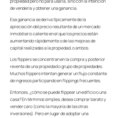
propiedad pero no para usarla, sino con la intención
de venderla y obtener una ganancia.
Esa ganancia se deriva típicamente de la
apreciación del precio resultante de un mercado
inmobiliario caliente en el que los precios están
aumentando rápidamente o de las mejoras de
capital realizadas a la propiedad, o ambos.
Los
flippers
se concentran en la compra y posterior
reventa de una propiedad o grupo de propiedades.
Muchos
flippers
intentan generar un flujo constante
de ingresos participando en
flippings
frecuentes.
Entonces, ¿cómo se puede
flippear
un edificio o una
casa? En términos simples, desea comprar barato y
vender caro (como la mayoría de las otras
inversiones). Pero en lugar de adoptar una