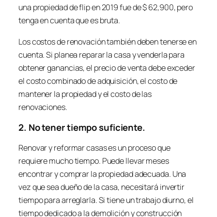
una propiedad de
flip
en 2019 fue de $ 62,900, pero
tenga en cuenta que es bruta.
Los costos de renovación también deben tenerse en
cuenta. Si planea reparar la casa y venderla para
obtener ganancias, el precio de venta debe exceder
el costo combinado de adquisición, el costo de
mantener la propiedad y el costo de las
renovaciones.
2. No tener tiempo suficiente.
Renovar y reformar casas es un proceso que
requiere mucho tiempo. Puede llevar meses
encontrar y comprar la propiedad adecuada. Una
vez que sea dueño de la casa, necesitará invertir
tiempo para arreglarla. Si tiene un trabajo diurno, el
tiempo dedicado a la demolición y construcción