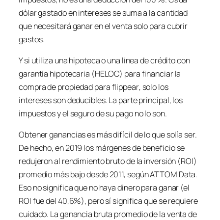
dólar gastado en intereses se suma a la cantidad
que necesitará ganar en el venta solo para cubrir
gastos.
Y si utiliza una hipoteca o una línea de crédito con
garantía hipotecaria (HELOC) para financiar la
compra de propiedad para
flippear
, solo los
intereses son deducibles. La parte principal, los
impuestos y el seguro de su pago no lo son.
Obtener ganancias es más difícil de lo que solía ser.
De hecho, en 2019 los márgenes de beneficio se
redujeron al rendimiento bruto de la inversión (ROI)
promedio más bajo desde 2011, según ATTOM Data.
Eso no significa que no haya dinero para ganar (el
ROI fue del 40,6%), pero sí significa que se requiere
cuidado. La ganancia bruta promedio de la venta de