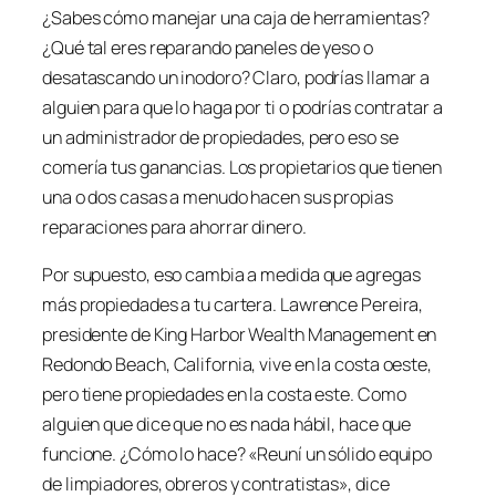
¿Sabes cómo manejar una caja de herramientas?
¿Qué tal eres reparando paneles de yeso o
desatascando un inodoro? Claro, podrías llamar a
alguien para que lo haga por ti o podrías contratar a
un administrador de propiedades, pero eso se
comería tus ganancias. Los propietarios que tienen
una o dos casas a menudo hacen sus propias
reparaciones para ahorrar dinero.
Por supuesto, eso cambia a medida que agregas
más propiedades a tu cartera. Lawrence Pereira,
presidente de King Harbor Wealth Management en
Redondo Beach, California, vive en la costa oeste,
pero tiene propiedades en la costa este. Como
alguien que dice que no es nada hábil, hace que
funcione. ¿Cómo lo hace? «Reuní un sólido equipo
de limpiadores, obreros y contratistas», dice