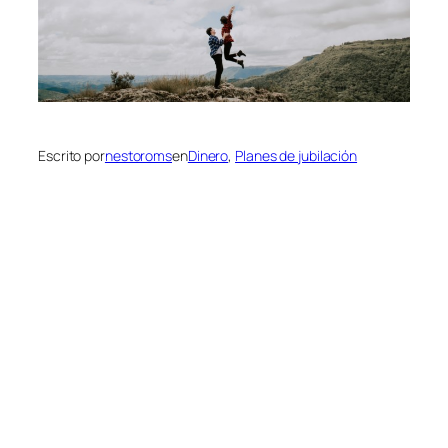
Escrito por
nestoroms
en
Dinero
, 
Planes de jubilación