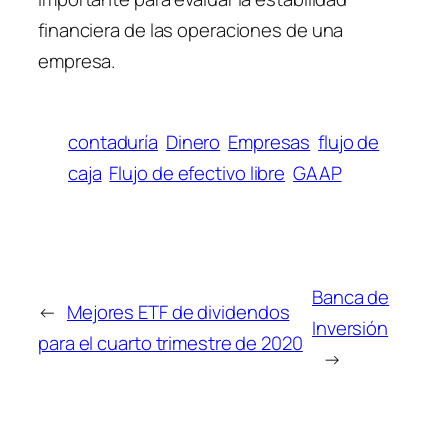
financiera de las operaciones de una
empresa.
contaduría
Dinero
Empresas
flujo de
caja
Flujo de efectivo libre
GAAP
Banca de
←
Mejores ETF de dividendos
Inversión
para el cuarto trimestre de 2020
→