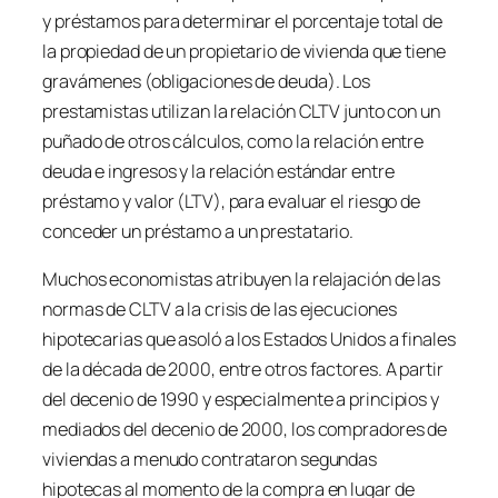
y préstamos para determinar el porcentaje total de
la propiedad de un propietario de vivienda que tiene
gravámenes (obligaciones de deuda). Los
prestamistas utilizan la relación CLTV junto con un
puñado de otros cálculos, como la relación entre
deuda e ingresos y la relación estándar entre
préstamo y valor (LTV), para evaluar el riesgo de
conceder un préstamo a un prestatario.
Muchos economistas atribuyen la relajación de las
normas de CLTV a la crisis de las ejecuciones
hipotecarias que asoló a los Estados Unidos a finales
de la década de 2000, entre otros factores. A partir
del decenio de 1990 y especialmente a principios y
mediados del decenio de 2000, los compradores de
viviendas a menudo contrataron segundas
hipotecas al momento de la compra en lugar de