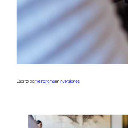
Escrito por
nestoroms
en
Inversiones