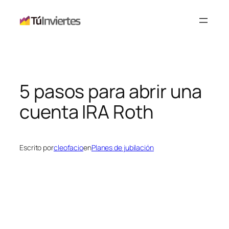
Saltar
al
contenido
5 pasos para abrir una
cuenta IRA Roth
Escrito por
cleofacio
en
Planes de jubilación