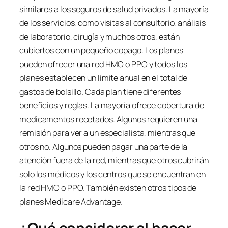
similares a los seguros de salud privados. La mayoría
de los servicios, como visitas al consultorio, análisis
de laboratorio, cirugía y muchos otros, están
cubiertos con un pequeño copago. Los planes
pueden ofrecer una red HMO o PPO y todos los
planes establecen un límite anual en el total de
gastos de bolsillo. Cada plan tiene diferentes
beneficios y reglas. La mayoría ofrece cobertura de
medicamentos recetados. Algunos requieren una
remisión para ver a un especialista, mientras que
otros no. Algunos pueden pagar una parte de la
atención fuera de la red, mientras que otros cubrirán
solo los médicos y los centros que se encuentran en
la red HMO o PPO. También existen otros tipos de
planes Medicare Advantage.