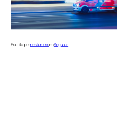
Escrito por
nestoroms
en
Seguros