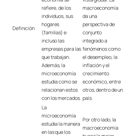
refiere, de los
macroeconomía
individuos, sus
da una
hogares
perspectiva de
Definición
(familias) e
conjunto
incluso las
integrado a
empresas para las
fenómenos como
que trabajan.
el desempleo, la
Además, la
inflación y el
microeconomía
crecimiento
estudia como se
económico, entre
relacionan estos
otros, dentro de un
con los mercados.
país.
La
microeconomía
Por otro lado, la
estudia la manera
macroeconomía
en las que los