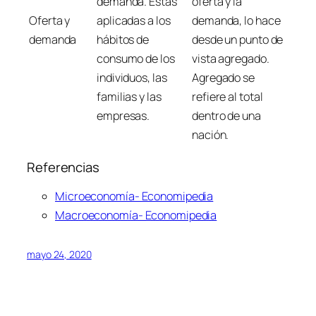
demanda. Estas
oferta y la
Oferta y
aplicadas a los
demanda, lo hace
demanda
hábitos de
desde un punto de
consumo de los
vista agregado.
individuos, las
Agregado se
familias y las
refiere al total
empresas.
dentro de una
nación.
Referencias
Microeconomía- Economipedia
Macroeconomía- Economipedia
mayo 24, 2020