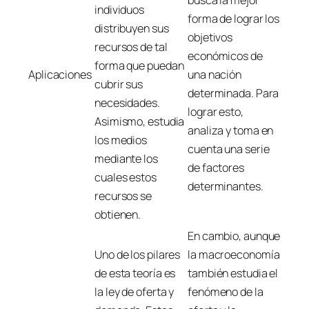
busca la mejor
individuos
forma de lograr los
distribuyen sus
objetivos
recursos de tal
económicos de
forma que puedan
Aplicaciones
una nación
cubrir sus
determinada. Para
necesidades.
lograr esto,
Asimismo, estudia
analiza y toma en
los medios
cuenta una serie
mediante los
de factores
cuales estos
determinantes.
recursos se
obtienen.
En cambio, aunque
Uno de los pilares
la macroeconomía
de esta teoría es
también estudia el
la ley de oferta y
fenómeno de la