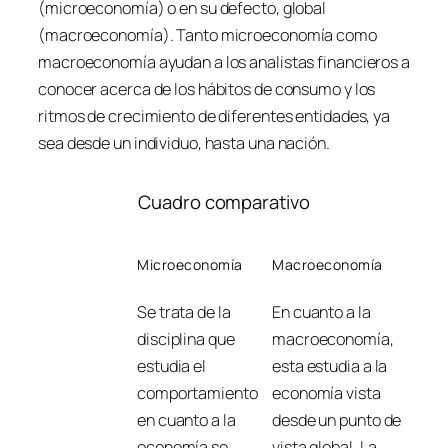
(microeconomía) o en su defecto, global
(macroeconomía). Tanto microeconomía como
macroeconomía ayudan a los analistas financieros a
conocer acerca de los hábitos de consumo y los
ritmos de crecimiento de diferentes entidades, ya
sea desde un individuo, hasta una nación.
Cuadro comparativo
Microeconomía
Macroeconomía
Se trata de la
En cuanto a la
disciplina que
macroeconomía,
estudia el
esta estudia a la
comportamiento
economía vista
en cuanto a la
desde un punto de
economía se
vista global. La