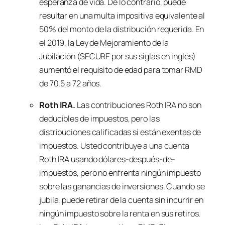
esperanza de vida. De lo contrario, puede
resultar en una multa impositiva equivalente al
50% del monto de la distribución requerida. En
el 2019, la Ley de Mejoramiento de la
Jubilación (SECURE por sus siglas en inglés)
aumentó el requisito de edad para tomar RMD
de 70.5 a 72 años.
Roth IRA.
Las contribuciones Roth IRA no son
deducibles de impuestos, pero las
distribuciones calificadas sí están exentas de
impuestos. Usted contribuye a una cuenta
Roth IRA usando dólares-después-de-
impuestos, pero no enfrenta ningún impuesto
sobre las ganancias de inversiones. Cuando se
jubila, puede retirar de la cuenta sin incurrir en
ningún impuesto sobre la renta en sus retiros.