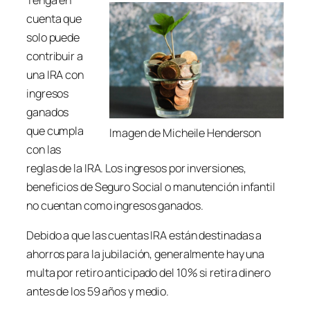
Tenga en
cuenta que
solo puede
contribuir a
una IRA con
ingresos
ganados
que cumpla
Imagen de Micheile Henderson
con las
reglas de la IRA. Los ingresos por inversiones,
beneficios de Seguro Social o manutención infantil
no cuentan como ingresos ganados.
Debido a que las cuentas IRA están destinadas a
ahorros para la jubilación, generalmente hay una
multa por retiro anticipado del 10% si retira dinero
antes de los 59 años y medio.